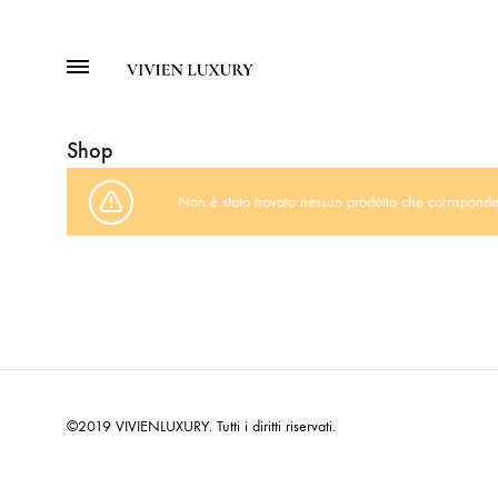
Menu
Vivien
Abiti
Luxury
da
Shop
cerimonia,
abiti
Non è stato trovato nessun prodotto che corrisponde 
da
sera,
abiti
eleganti
e
abiti
da
©2019 VIVIENLUXURY. Tutti i diritti riservati.
sposa
per
eventi